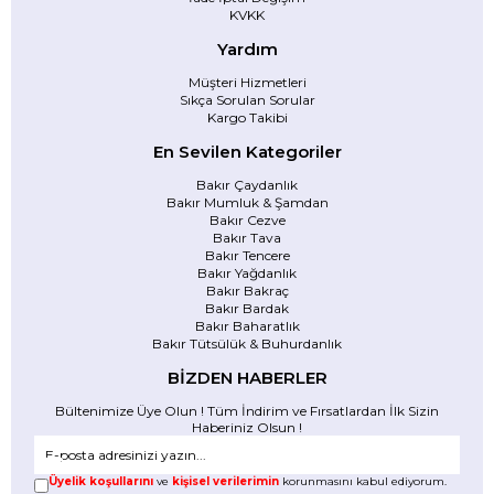
KVKK
Yardım
Müşteri Hizmetleri
Sıkça Sorulan Sorular
Kargo Takibi
En Sevilen Kategoriler
Bakır Çaydanlık
Bakır Mumluk & Şamdan
Bakır Cezve
Bakır Tava
Bakır Tencere
Bakır Yağdanlık
Bakır Bakraç
Bakır Bardak
Bakır Baharatlık
Bakır Tütsülük & Buhurdanlık
BİZDEN HABERLER
Bültenimize Üye Olun ! Tüm İndirim ve Fırsatlardan İlk Sizin
Haberiniz Olsun !
Üyelik koşullarını
ve
kişisel verilerimin
korunmasını kabul ediyorum.