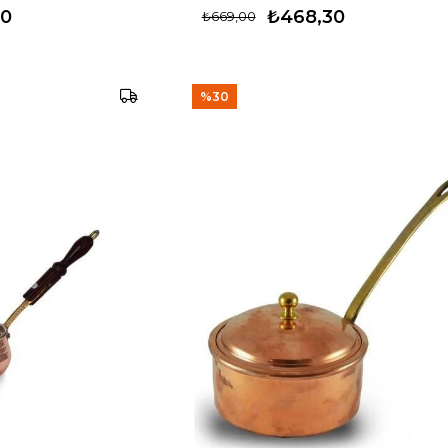
30
₺468,30
₺669,00
%30