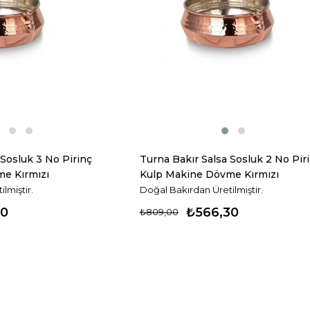
 Sosluk 3 No Pirinç
Turna Bakır Salsa Sosluk 2 No Pir
e Kırmızı
Kulp Makine Dövme Kırmızı
Turna4804-1
lmiştir.
Doğal Bakırdan Üretilmiştir.
30
₺566,30
₺809,00