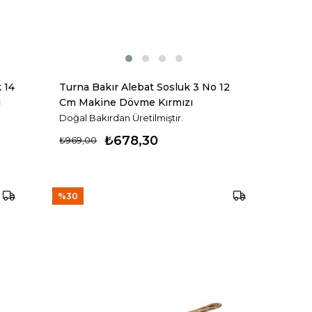
 14
Turna Bakır Alebat Sosluk 3 No 12
1
Cm Makine Dövme Kırmızı
Turna4874-1
Doğal Bakırdan Üretilmiştir.
₺678,30
₺969,00
%30