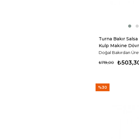
Turna Bakır Salsa
Kulp Makine Dövm
Turna4806-1
Doğal Bakırdan Üreti
₺503,3
₺719,00
%30