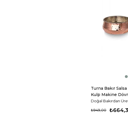
Turna Bakır Salsa
Kulp Makine Dövm
Turna4839-1
Doğal Bakırdan Üreti
₺664,
₺949,00