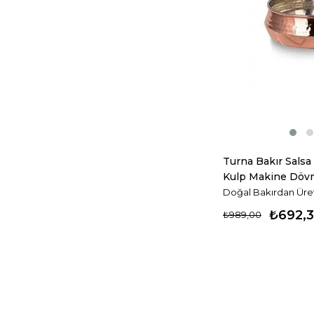
Turna Bakır Salsa
Kulp Makine Dövm
Turna4805-1
Doğal Bakırdan Üreti
₺692,
₺989,00