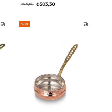
₺503,30
₺719,00
%30