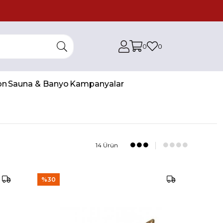
0
0
on
Sauna & Banyo
Kampanyalar
14 Ürün
%30