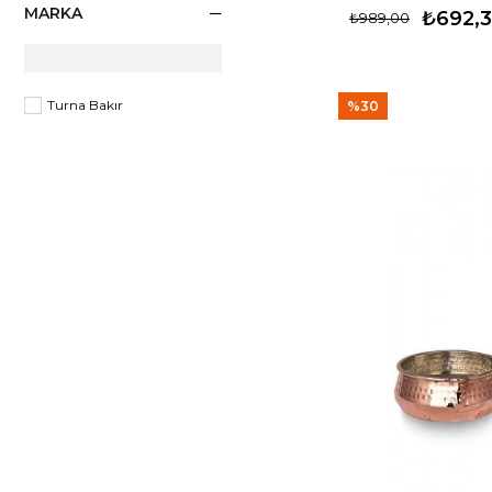
MARKA
₺692,
₺989,00
Turna Bakır
%30