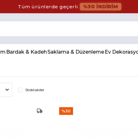
%30 İNDİRİM
Tüm ürünlerde geçerli
num
Bardak & Kadeh
Saklama & Düzenleme
Ev Dekorasy
Stoktakiler
%30