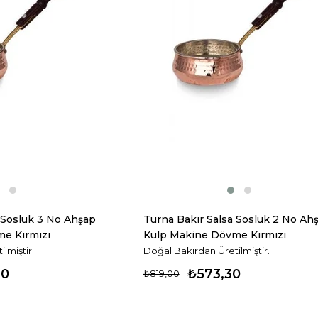
 Sosluk 3 No Ahşap
Turna Bakır Salsa Sosluk 2 No Ah
e Kırmızı
Kulp Makine Dövme Kırmızı
Turna4838-1
lmiştir.
Doğal Bakırdan Üretilmiştir.
30
₺573,30
₺819,00