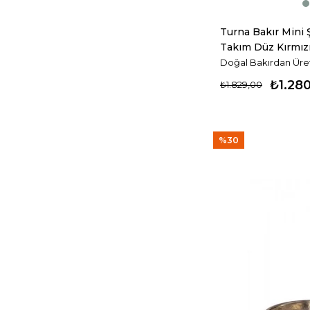
Turna Bakır Mini Ş
Takım Düz Kırmız
Doğal Bakırdan Üreti
₺1.28
₺1.829,00
%30