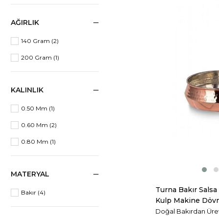
AĞIRLIK
140 Gram
(2)
200 Gram
(1)
KALINLIK
0.50 Mm
(1)
0.60 Mm
(2)
0.80 Mm
(1)
MATERYAL
Turna Bakır Salsa 
Bakır
(4)
Kulp Makine Dövm
Turna4803-1
Doğal Bakırdan Üreti