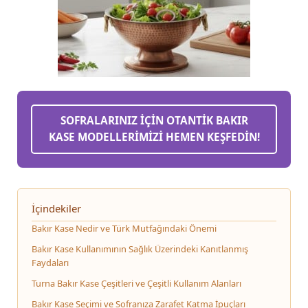
SOFRALARINIZ İÇİN OTANTİK BAKIR
KASE MODELLERİMİZİ HEMEN KEŞFEDİN!
İçindekiler
Bakır Kase Nedir ve Türk Mutfağındaki Önemi
Bakır Kase Kullanımının Sağlık Üzerindeki Kanıtlanmış
Faydaları
Turna Bakır Kase Çeşitleri ve Çeşitli Kullanım Alanları
Bakır Kase Seçimi ve Sofranıza Zarafet Katma İpuçları