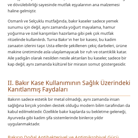
ve dövülebilirliği sayesinde mutfak eşyalarının ana malzemesi
haline gelmiştir.
Osmanlı ve Selçuklu mutfağında, bakır kaseler sadece yemek
sunumu için değil, aynı zamanda yoğurt mayalama, hamur
yoğurma ve özel karışımları hazırlama gibi pek çok mutfak
ritüelinde kullanılırdı. Turna Bakır'ın her bir kasesi, bu kadim
zanaatın izlerini taşır. Usta ellerde şekillenen çekiç darbeleri, ürüne
makine üretiminde asla ulaşılamayacak bir ruh ve otantiklik katar.
Aile yadigârı olarak nesilden nesile aktarılan bu kaseler, sadece bir
kap değil, aynı zamanda kültürel bir mirasın somut göstergesidir.
II. Bakır Kase Kullanımının Sağlık Üzerindeki
Kanıtlanmış Faydaları
Bakırın sadece estetik bir metal olmadığı, aynı zamanda insan
sağlığına birçok yönden destek olduğu modern bilim tarafından da
kabul edilmektedir. Özellikle bakır kaplarda su bekletme geleneği,
Ayurveda gibi kadim şifa sistemlerinde binlerce yıldır
uygulanmaktadır.
Bakırın Doğal Antibakteriyel ve Antimikrobiyal Gücü