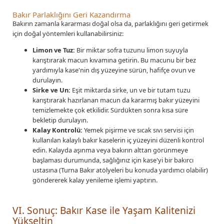
Bakır Parlaklığını Geri Kazandırma
Bakırın zamanla kararması doğal olsa da, parlaklığını geri getirmek
için doğal yöntemleri kullanabilirsiniz:
Limon ve Tuz:
Bir miktar sofra tuzunu limon suyuyla
karıştırarak macun kıvamına getirin. Bu macunu bir bez
yardımıyla kase'nin dış yüzeyine sürün, hafifçe ovun ve
durulayın.
Sirke ve Un:
Eşit miktarda sirke, un ve bir tutam tuzu
karıştırarak hazırlanan macun da kararmış bakır yüzeyini
temizlemekte çok etkilidir. Sürdükten sonra kısa süre
bekletip durulayın.
Kalay Kontrolü:
Yemek pişirme ve sıcak sıvı servisi için
kullanılan kalaylı bakır kaselerin iç yüzeyini düzenli kontrol
edin. Kalayda aşınma veya bakırın alttan görünmeye
başlaması durumunda, sağlığınız için kase'yi bir bakırcı
ustasına (Turna Bakır atölyeleri bu konuda yardımcı olabilir)
göndererek kalay yenileme işlemi yaptırın.
VI. Sonuç: Bakır Kase ile Yaşam Kalitenizi
Yükseltin