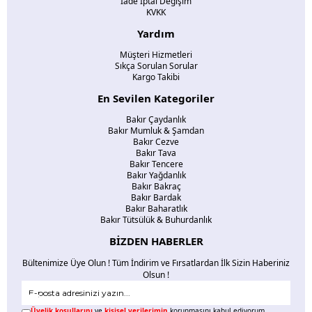
İade İptal Değişim
KVKK
Yardım
Müşteri Hizmetleri
Sıkça Sorulan Sorular
Kargo Takibi
En Sevilen Kategoriler
Bakır Çaydanlık
Bakır Mumluk & Şamdan
Bakır Cezve
Bakır Tava
Bakır Tencere
Bakır Yağdanlık
Bakır Bakraç
Bakır Bardak
Bakır Baharatlık
Bakır Tütsülük & Buhurdanlık
BİZDEN HABERLER
Bültenimize Üye Olun ! Tüm İndirim ve Fırsatlardan İlk Sizin Haberiniz
Olsun !
Üyelik koşullarını
ve
kişisel verilerimin
korunmasını kabul ediyorum.