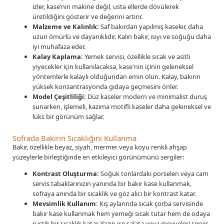
izler, kase’nin makine değil, usta ellerde dövülerek
üretildiğini gösterir ve değerini artırır.
Malzeme ve Kalınlık:
Saf bakırdan yapılmış kaseler, daha
uzun ömürlü ve dayanıklıdır. Kalın bakır, ısıyı ve soğuğu daha
iyi muhafaza eder.
Kalay Kaplama:
Yemek servisi, özellikle sıcak ve asitli
yiyecekler için kullanılacaksa, kase'nin içinin geleneksel
yöntemlerle kalaylı olduğundan emin olun. Kalay, bakırın
yüksek konsantrasyonda gıdaya geçmesini önler.
Model Çeşitliliği:
Düz kaseler modern ve minimalist duruş
sunarken, işlemeli, kazıma motifli kaseler daha geleneksel ve
lüks bir görünüm sağlar.
Sofrada Bakırın Sıcaklığını Kullanma
Bakır, özellikle beyaz, siyah, mermer veya koyu renkli ahşap
yüzeylerle birleştiğinde en etkileyici görünümünü sergiler:
Kontrast Oluşturma:
Soğuk tonlardaki porselen veya cam
servis tabaklarınızın yanında bir bakır kase kullanmak,
sofraya anında bir sıcaklık ve göz alıcı bir kontrast katar.
Mevsimlik Kullanım:
Kış aylarında sıcak çorba servisinde
bakır kase kullanmak hem yemeği sıcak tutar hem de odaya
rustik bir sıcaklık katar. Yazın ise salata veya meyveleri servis