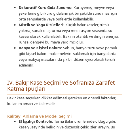
Dekoratif Kuru Gıda Sunumu:
Kuruyemiş, meyve veya
şekerleme gibi kuru gıdaların şık bir şekilde sunulması için
orta sehpalarda veya büfelerde kullanılabilir.
Mistik ve Yoga Ritüelleri:
Küçük bakır kaseler, tütsü
yakma, sunak oluşturma veya meditasyon sırasında su
kasesi olarak kullanılabilir. Bakırın otantik ve dingin enerjisi,
ruhsal dengeyi bulmaya yardımcı olur.
Banyo ve Kişisel Bakım:
Sabun, banyo tuzu veya pamuk
gibi kişisel bakım malzemelerini saklamak için banyolarda
veya makyaj masalarında şık bir düzenleyici olarak tercih
edilebilir.
IV. Bakır Kase Seçimi ve Sofranıza Zarafet
Katma İpuçları
Bakır kase seçerken dikkat edilmesi gereken en önemli faktörler,
kullanım amacı ve kalitesidir.
Kaliteyi Anlama ve Model Seçimi
El İşçiliği Kontrolü:
Turna Bakır ürünlerinde olduğu gibi,
kase yüzeyinde belirgin ve düzensiz çekiç izleri arayın. Bu