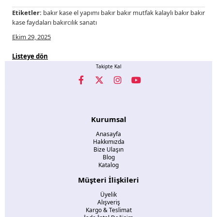
dekoratif olarak meyvelik, kuruyemişlik veya evinizde
Etiketler:
bakır kase el yapımı bakır bakır mutfak kalaylı bakır bakır
anahtarlık gibi objeleri toplamak için şık bir düzenleyici olarak
Geleneksel Ayurveda inancına göre, bakır bir kapta
kase faydaları bakırcılık sanatı
kullanılabilir.
(genellikle sürahi veya bardak) gece boyu bekletilen suyu
Ekim 29, 2025
içmek, bakırın oligodinamik etkisinden (antibakteriyel)
faydalanmayı sağlar. Bu suyun sindirimi düzenlemeye ve
Listeye dön
bağışıklığı desteklemeye yardımcı olduğuna inanılır. Ancak bu
Takipte Kal
genellikle kalaysız bakır bardaklar için geçerli bir ritüeldir.
Kurumsal
Anasayfa
Hakkımızda
Bize Ulaşın
Blog
Katalog
Müşteri İlişkileri
Üyelik
Alışveriş
Kargo & Teslimat