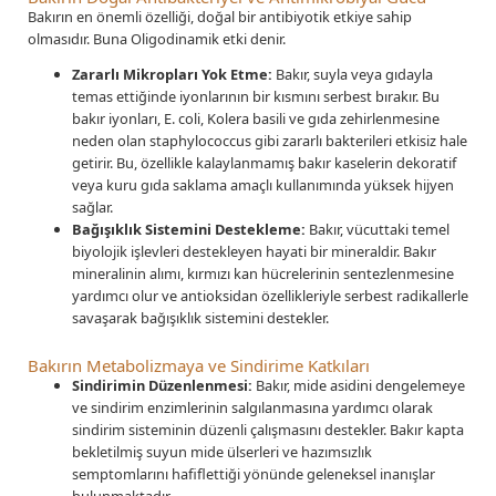
Bakırın en önemli özelliği, doğal bir antibiyotik etkiye sahip
olmasıdır. Buna Oligodinamik etki denir.
Zararlı Mikropları Yok Etme:
Bakır, suyla veya gıdayla
temas ettiğinde iyonlarının bir kısmını serbest bırakır. Bu
bakır iyonları, E. coli, Kolera basili ve gıda zehirlenmesine
neden olan staphylococcus gibi zararlı bakterileri etkisiz hale
getirir. Bu, özellikle kalaylanmamış bakır kaselerin dekoratif
veya kuru gıda saklama amaçlı kullanımında yüksek hijyen
sağlar.
Bağışıklık Sistemini Destekleme:
Bakır, vücuttaki temel
biyolojik işlevleri destekleyen hayati bir mineraldir. Bakır
mineralinin alımı, kırmızı kan hücrelerinin sentezlenmesine
yardımcı olur ve antioksidan özellikleriyle serbest radikallerle
savaşarak bağışıklık sistemini destekler.
Bakırın Metabolizmaya ve Sindirime Katkıları
Sindirimin Düzenlenmesi:
Bakır, mide asidini dengelemeye
ve sindirim enzimlerinin salgılanmasına yardımcı olarak
sindirim sisteminin düzenli çalışmasını destekler. Bakır kapta
bekletilmiş suyun mide ülserleri ve hazımsızlık
semptomlarını hafiflettiği yönünde geleneksel inanışlar