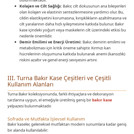
bulunmaktadır.
Kolajen ve Cilt Sağlığı:
Bakır, cilt dokusunun ana bileşenleri
olan kolajen ve elastinin sentezlenmesine yardımcı olur. Bu,
cildin elastikiyetini korumasına, kırışıklıkların azaltılmasına ve
cilt yaralarının daha hızlı iyileşmesine katkıda bulunur. Bakır
kase içindeki yoğurt veya maskelerin cilt üzerindeki etkisi bu
nedenle önemlidir.
Demir Emilimi ve Enerji Üretimi:
Bakır, demirin emilimi ve
metabolizması için kritik öneme sahiptir. Kırmızı kan
hücrelerinin oluşumuna katkıda bulunarak anemi (kansızlık)
riskini azaltır ve genel enerji seviyesini artırır.
III. Turna Bakır Kase Çeşitleri ve Çeşitli
Kullanım Alanları
Turna Bakır koleksiyonunda, farklı ihtiyaçlara ve dekorasyon
tarzlarına uygun, el emeğiyle üretilmiş geniş bir
bakır kase
yelpazesi bulunmaktadır.
Sofrada ve Mutfakta İşlevsel Kullanım
Bakır kaseler, geleneksel mutfaktan modern sunumlara kadar geniş
bir alanda kullanılabilir: