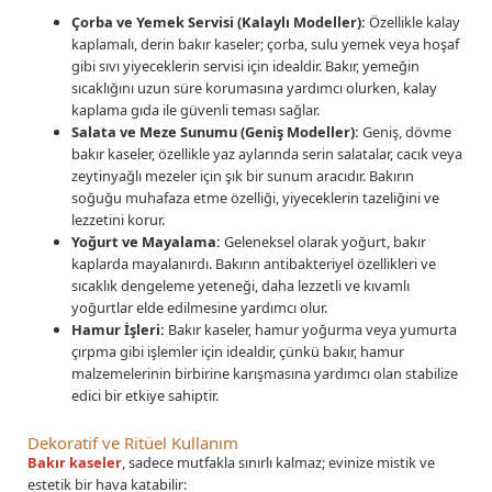
Çorba ve Yemek Servisi (Kalaylı Modeller):
Özellikle kalay
kaplamalı, derin bakır kaseler; çorba, sulu yemek veya hoşaf
gibi sıvı yiyeceklerin servisi için idealdir. Bakır, yemeğin
sıcaklığını uzun süre korumasına yardımcı olurken, kalay
kaplama gıda ile güvenli teması sağlar.
Salata ve Meze Sunumu (Geniş Modeller):
Geniş, dövme
bakır kaseler, özellikle yaz aylarında serin salatalar, cacık veya
zeytinyağlı mezeler için şık bir sunum aracıdır. Bakırın
soğuğu muhafaza etme özelliği, yiyeceklerin tazeliğini ve
lezzetini korur.
Yoğurt ve Mayalama:
Geleneksel olarak yoğurt, bakır
kaplarda mayalanırdı. Bakırın antibakteriyel özellikleri ve
sıcaklık dengeleme yeteneği, daha lezzetli ve kıvamlı
yoğurtlar elde edilmesine yardımcı olur.
Hamur İşleri:
Bakır kaseler, hamur yoğurma veya yumurta
çırpma gibi işlemler için idealdir, çünkü bakır, hamur
malzemelerinin birbirine karışmasına yardımcı olan stabilize
edici bir etkiye sahiptir.
Dekoratif ve Ritüel Kullanım
Bakır kaseler
, sadece mutfakla sınırlı kalmaz; evinize mistik ve
estetik bir hava katabilir: