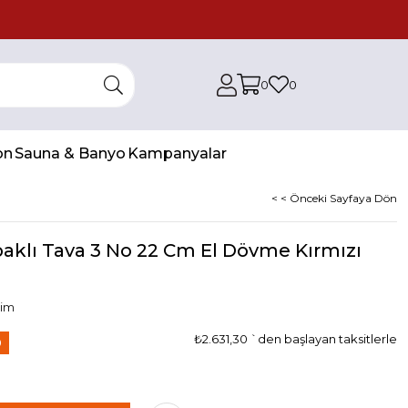
0
0
on
Sauna & Banyo
Kampanyalar
< < Önceki Sayfaya Dön
aklı Tava 3 No 22 Cm El Dövme Kırmızı
lim
₺2.631,30
`den başlayan taksitlerle
0
im