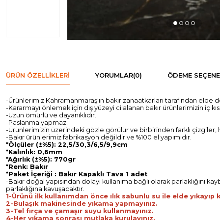
ÜRÜN ÖZELLIKLERI
YORUMLAR
(0)
ÖDEME SEÇENE
-Ürünlerimiz Kahramanmaraş'ın bakır zanaatkarları tarafından elde d
-Kararmayı önlemek için dış yüzeyi cilalanan bakır ürünlerimizin iç k
-Uzun ömürlü ve dayanıklıdır.
-Paslanma yapmaz.
-Ürünlerimizin üzerindeki gözle görülür ve birbirinden farklı çizgiler
-Bakır ürünlerimiz fabrikasyon değildir ve %100 el yapımıdır.
*Ölçüler (±%5): 22,5/30,3/6,5/9,9cm
*Kalınlık: 0,6mm
*Ağırlık (±%5): 770gr
*Renk: Bakır
*Paket İçeriği : Bakır Kapaklı Tava 1 adet
-Bakır doğal yapısından dolayı kullanıma bağlı olarak parlaklığını kaybed
parlaklığına kavuşacaktır.
1-Ürünü ilk kullanımdan önce ılık sabunlu su ile elde yıkayıp k
2-Bulaşık makinesinde yıkama yapmayınız.
3-Tel fırça ve çamaşır suyu kullanmayınız.
4-Her yıkama sonrası mutlaka kurulayınız.