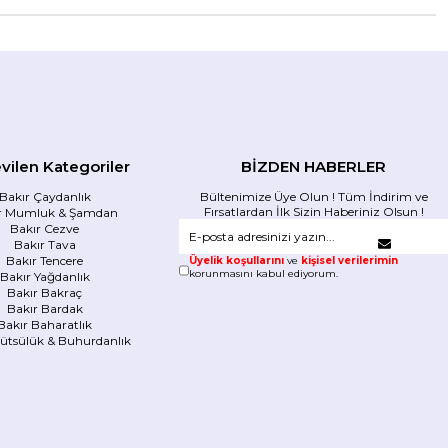
vilen Kategoriler
BİZDEN HABERLER
Bakır Çaydanlık
Bültenimize Üye Olun ! Tüm İndirim ve
Fırsatlardan İlk Sizin Haberiniz Olsun !
r Mumluk & Şamdan
Bakır Cezve
Bakır Tava
Bakır Tencere
Üyelik koşullarını
ve
kişisel verilerimin
korunmasını kabul ediyorum.
Bakır Yağdanlık
Bakır Bakraç
Bakır Bardak
Bakır Baharatlık
Tütsülük & Buhurdanlık