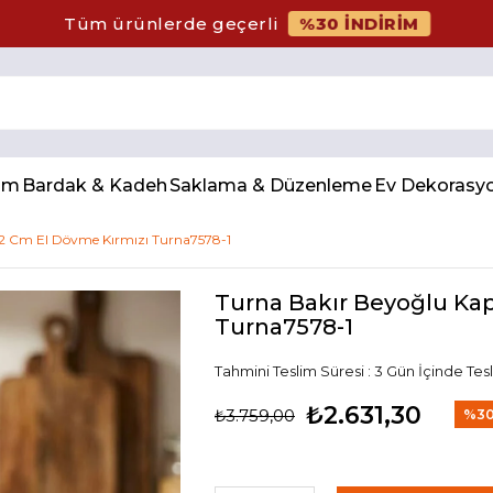
%30 İNDİRİM
Tüm ürünlerde geçerli
num
Bardak & Kadeh
Saklama & Düzenleme
Ev Dekorasy
22 Cm El Dövme Kırmızı Turna7578-1
Turna Bakır Beyoğlu Kap
Turna7578-1
Tahmini Teslim Süresi
:
3 Gün İçinde Tes
₺2.631,30
₺3.759,00
%
3
İndir