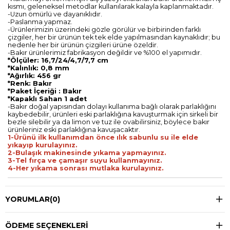
kısmı, geleneksel metodlar kullanılarak kalayla kaplanmaktadır.
-Uzun ömürlü ve dayanıklıdır.
-Paslanma yapmaz.
-Ürünlerimizin üzerindeki gözle görülür ve birbirinden farklı
çizgiler, her bir ürünün tek tek elde yapılmasından kaynaklıdır; bu
nedenle her bir ürünün çizgileri ürüne özeldir.
-Bakır ürünlerimiz fabrikasyon değildir ve %100 el yapımıdır.
*Ölçüler: 16,7/24/4,7/7,7 cm
*Kalınlık: 0,8 mm
*Ağırlık: 456 gr
*Renk: Bakır
*Paket İçeriği : Bakır
*Kapaklı Sahan 1 adet
-Bakır doğal yapısından dolayı kullanıma bağlı olarak parlaklığını
kaybedebilir, ürünleri eski parlaklığına kavuşturmak için sirkeli bir
bezle silebilir ya da limon ve tuz ile ovabilirsiniz, böylece bakır
ürünleriniz eski parlaklığına kavuşacaktır.
1-Ürünü ilk kullanımdan önce ılık sabunlu su ile elde
yıkayıp kurulayınız.
2-Bulaşık makinesinde yıkama yapmayınız.
3-Tel fırça ve çamaşır suyu kullanmayınız.
4-Her yıkama sonrası mutlaka kurulayınız.
YORUMLAR
(0)
ÖDEME SEÇENEKLERI