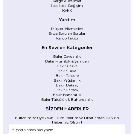
Kargo & Teslimat
İade İptal Değişim
KVKK
Yardım
Müşteri Hizmetleri
Sıkça Sorulan Sorular
Kargo Takibi
En Sevilen Kategoriler
Bakır Çaydanlık
Bakır Mumluk & Şamdan
Bakır Cezve
Bakır Tava
Bakır Tencere
Bakır Yağdanlık
Bakır Bakraç
Bakır Bardak
Bakır Baharatlık
Bakır Tütsülük & Buhurdanlık
BİZDEN HABERLER
Bültenimize Üye Olun ! Tüm İndirim ve Fırsatlardan İlk Sizin
Haberiniz Olsun !