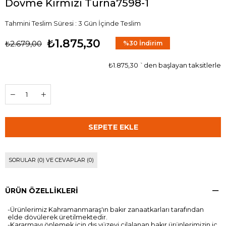
Dövme Kırmızı Turna7598-1
Tahmini Teslim Süresi
:
3 Gün İçinde Teslim
₺1.875,30
₺2.679,00
%
30
İndirim
₺1.875,30
`den başlayan taksitlerle
SORULAR (0) VE CEVAPLAR (0)
ÜRÜN ÖZELLIKLERI
-Ürünlerimiz Kahramanmaraş'ın bakır zanaatkarları tarafından
elde dövülerek üretilmektedir.
-Kararmayı önlemek için dış yüzeyi cilalanan bakır ürünlerimizin iç