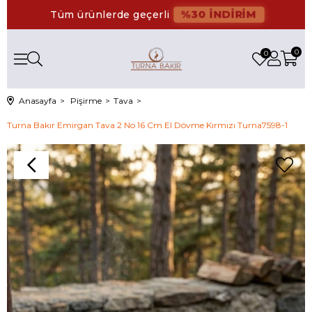
%30 İNDİRİM
Tüm ürünlerde geçerli
0
0
Anasayfa
Pişirme
Tava
Turna Bakır Emirgan Tava 2 No 16 Cm El Dövme Kırmızı Turna7598-1