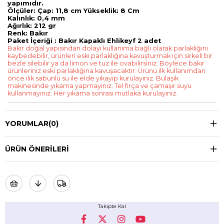
yapımıdır.
Ölçüler: Çap: 11,8 cm Yükseklik: 8 Cm
Kalınlık: 0,4 mm
Ağırlık: 212 gr
Renk: Bakır
Paket İçeriği : Bakır Kapaklı Ehlikeyf 2 adet
Bakır doğal yapısından dolayı kullanıma bağlı olarak parlaklığını
kaybedebilir, ürünleri eski parlaklığına kavuşturmak için sirkeli bir
bezle silebilir ya da limon ve tuz ile ovabilirsiniz. Böylece bakır
ürünleriniz eski parlaklığına kavuşacaktır. Ürünü ilk kullanımdan
önce ılık sabunlu su ile elde yıkayıp kurulayınız. Bulaşık
makinesinde yıkama yapmayınız. Tel fırça ve çamaşır suyu
kullanmayınız. Her yıkama sonrası mutlaka kurulayınız.
YORUMLAR
(0)
ÜRÜN ÖNERILERI
Takipte Kal