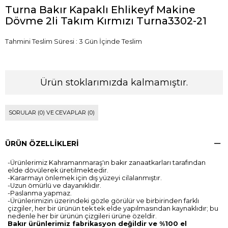
Turna Bakır Kapaklı Ehlikeyf Makine
Dövme 2li Takım Kırmızı Turna3302-21
Tahmini Teslim Süresi
:
3 Gün İçinde Teslim
Ürün stoklarımızda kalmamıştır.
SORULAR (0) VE CEVAPLAR (0)
ÜRÜN ÖZELLIKLERI
-Ürünlerimiz Kahramanmaraş'ın bakır zanaatkarları tarafından
elde dövülerek üretilmektedir.
-Kararmayı önlemek için dış yüzeyi cilalanmıştır.
-Uzun ömürlü ve dayanıklıdır.
-Paslanma yapmaz.
-Ürünlerimizin üzerindeki gözle görülür ve birbirinden farklı
çizgiler, her bir ürünün tek tek elde yapılmasından kaynaklıdır; bu
nedenle her bir ürünün çizgileri ürüne özeldir.
Bakır ürünlerimiz fabrikasyon değildir ve %100 el