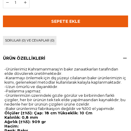
SORULAR (0) VE CEVAPLAR (0)
ÜRÜN ÖZELLIKLERI
-Ürünlerimiz Kahramanmaraş'ın bakır zanaatkarları tarafından
elde dövülerek üretilmektedir.
-Kararmayı önlemek için dış yüzeyi cilalanan bakır ürünlerimizin iç
kısmı, geleneksel metodlar kullanılarak kalayla kaplanmaktadır.
-Uzun ömürlü ve dayanıklıdır.
-Paslanma yapmaz.
-Ürünlerimizin üzerindeki gözle görülür ve birbirinden farklı
çizgiler, her bir ürünün tek tek elde yapılmasından kaynaklıdır; bu
nedenle her bir ürünün çizgileri ürüne özeldir.
-Bakır ürünlerimiz fabrikasyon değildir ve %100 el yapımıdır.
Ölçüler (±%5): Çap: 18 cm Yükseklik: 10 Cm
Kalınlık: 0,8 mm
Ağırlık (±%5): 909 gr
Hacim:
Renk: Bakır