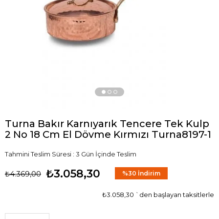
›
Turna Bakır Karnıyarık Tencere Tek Kulp
2 No 18 Cm El Dövme Kırmızı Turna8197-1
Tahmini Teslim Süresi
:
3 Gün İçinde Teslim
₺3.058,30
₺4.369,00
%
30
İndirim
₺3.058,30
`den başlayan taksitlerle