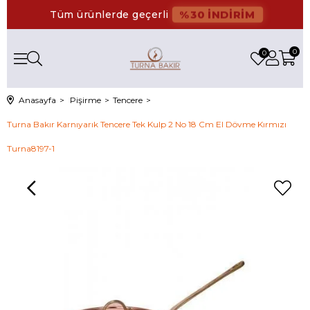
%30 İNDİRİM
Tüm ürünlerde geçerli
0
0
Anasayfa
Pişirme
Tencere
Turna Bakır Karnıyarık Tencere Tek Kulp 2 No 18 Cm El Dövme Kırmızı
Turna8197-1