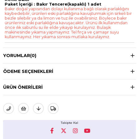
Paket İçeriği : Bakır Tencere(kapaklı) 1 adet
Bakır doğal yapısından dolayı kullanıma bağlı olarak parlaklığını
kaybedebilir, ürünleri eski parlaklığına kavuşturmak için sirkeli bir
bezle silebilir ya da limon ve tuz ile ovabilirsiniz. Böylece bakır
ürünleriniz eski parlaklığına kavuşacaktır. Ürünü ilk kullanımdan
önce ılık sabunlu su ile elde yıkayıp kurulayınız. Bulaşık
makinesinde yıkama yapmayınız. Tel fırça ve çamaşır suyu
kullanmayınız. Her yıkama sonrası mutlaka kurulayınız.
YORUMLAR
(0)
ÖDEME SEÇENEKLERI
ÜRÜN ÖNERILERI
Takipte Kal