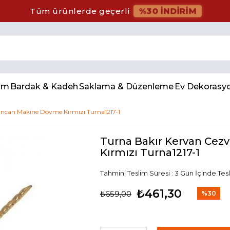
%30 İNDİRİM
Tüm ürünlerde geçerli
num
Bardak & Kadeh
Saklama & Düzenleme
Ev Dekorasy
Fincan Makine Dövme Kırmızı Turna1217-1
Turna Bakır Kervan Cezv
Kırmızı Turna1217-1
Tahmini Teslim Süresi
:
3 Gün İçinde Tes
₺461,30
₺659,00
%
30
İndirim