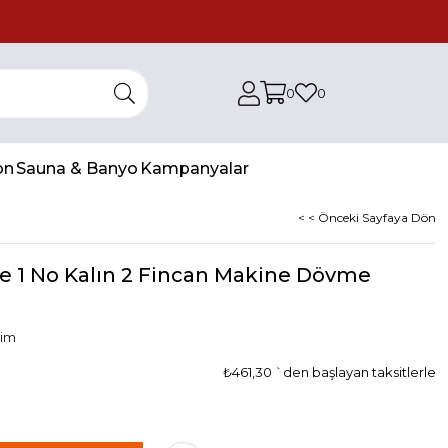
0
0
on
Sauna & Banyo
Kampanyalar
< < Önceki Sayfaya Dön
e 1 No Kalın 2 Fincan Makine Dövme
lim
₺461,30
`den başlayan taksitlerle