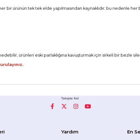
, her bir ürünün tek tek elde yapılmasından kaynaklıdır; bu nedenle her b
ebilir, ürünleri eski parlaklığına kavuşturmak için sirkeli bir bezle sileb
urulayınız.
Takipte Kal
eri
Yardım
En Se