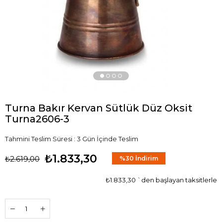
Turna Bakır Kervan Sütlük Düz Oksit
Turna2606-3
Tahmini Teslim Süresi
:
3 Gün İçinde Teslim
₺1.833,30
₺2.619,00
%
30
İndirim
₺1.833,30
`den başlayan taksitlerle