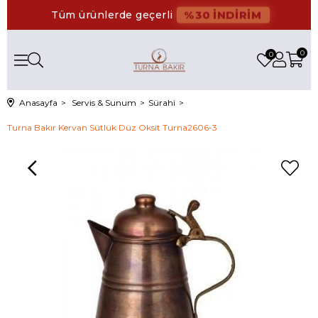
%30 İNDİRİM
Tüm ürünlerde geçerli
0
0
Anasayfa
Servis & Sunum
Sürahi
Turna Bakır Kervan Sütlük Düz Oksit Turna2606-3
›