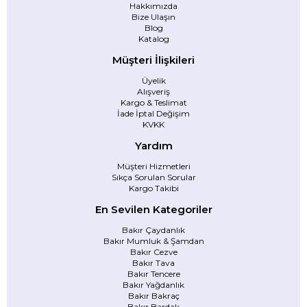
Hakkımızda
Bize Ulaşın
Blog
Katalog
Müşteri İlişkileri
Üyelik
Alışveriş
Kargo & Teslimat
İade İptal Değişim
KVKK
Yardım
Müşteri Hizmetleri
Sıkça Sorulan Sorular
Kargo Takibi
En Sevilen Kategoriler
Bakır Çaydanlık
Bakır Mumluk & Şamdan
Bakır Cezve
Bakır Tava
Bakır Tencere
Bakır Yağdanlık
Bakır Bakraç
Bakır Bardak