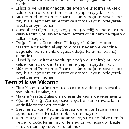
özeldir.
El İşçiliği ve Kalite: Anadolu geleneğiyle üretilmiş, yüksek
kaliteli kalın bakırdan tamamen el yapımı çaydanlıktır.
Mükemmel Demleme: Bakırın üstün ısı dağılımı sayesinde
çayı hızla, eşit demler; lezzet ve aroma kaybını önleyerek
ideal deneyim sunar.
Güvenli ve Hijyenik: İç yüzeyi gıda güvenliği standartlarında
kalay kaplıdır, bu sayede hem lezzeti korur hem de hijyenik
kullanım sağlar.
Doğal Estetik: Geleneksel Türk çay kültürünü modern
tasarımla birleştirir; el yapımı olması nedeniyle kendine
özgü izler ve zamanla oluşacak doğal kararma (patina)
barındırır.
El İşçiliği ve Kalite: Anadolu geleneğiyle üretilmiş, yüksek
kaliteli kalın bakırdan tamamen el yapımı çaydanlıktır.
Mükemmel Demleme: Bakırın üstün ısı dağılımı sayesinde
çayı hızla, eşit demler; lezzet ve aroma kaybını önleyerek
ideal deneyim sunar.
Temizlik ve Yıkama
Elde Yıkama: Ürünleri mutlaka elde, sıvı deterjan veya ılık
sabunlu su ile yıkayınız.
Makine Yasağı: Bulaşık makinesinde kesinlikle yıkamayınız.
Ağartıcı Yasağı: Çamaşır suyu veya benzeri kimyasallarla
kesinlikle temas ettirmeyiniz.
Sert Temizlikten Kaçının: Sert süngerler, tel fırçalar veya
aşındırıcı temizlik malzemeleri kullanmayınız.
Kurutma Şart: Her yıkamadan sonra, su lekelerini ve nemin
neden olduğu kararmayı önlemek için yumuşak bir bezle
mutlaka kurulayınız ve kuru tutunuz.