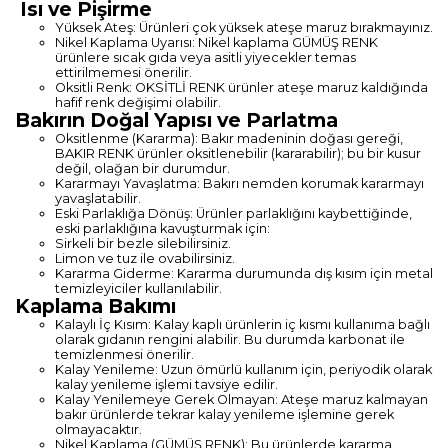
Isı ve Pişirme
Yüksek Ateş: Ürünleri çok yüksek ateşe maruz bırakmayınız.
Nikel Kaplama Uyarısı: Nikel kaplama GÜMÜŞ RENK
ürünlere sıcak gıda veya asitli yiyecekler temas
ettirilmemesi önerilir.
Oksitli Renk: OKSİTLİ RENK ürünler ateşe maruz kaldığında
hafif renk değişimi olabilir.
Bakırın Doğal Yapısı ve Parlatma
Oksitlenme (Kararma): Bakır madeninin doğası gereği,
BAKIR RENK ürünler oksitlenebilir (kararabilir); bu bir kusur
değil, olağan bir durumdur.
Kararmayı Yavaşlatma: Bakırı nemden korumak kararmayı
yavaşlatabilir.
Eski Parlaklığa Dönüş: Ürünler parlaklığını kaybettiğinde,
eski parlaklığına kavuşturmak için:
Sirkeli bir bezle silebilirsiniz.
Limon ve tuz ile ovabilirsiniz.
Kararma Giderme: Kararma durumunda dış kısım için metal
temizleyiciler kullanılabilir.
Kaplama Bakımı
Kalaylı İç Kısım: Kalay kaplı ürünlerin iç kısmı kullanıma bağlı
olarak gıdanın rengini alabilir. Bu durumda karbonat ile
temizlenmesi önerilir.
Kalay Yenileme: Uzun ömürlü kullanım için, periyodik olarak
kalay yenileme işlemi tavsiye edilir.
Kalay Yenilemeye Gerek Olmayan: Ateşe maruz kalmayan
bakır ürünlerde tekrar kalay yenileme işlemine gerek
olmayacaktır.
Nikel Kaplama (GÜMÜŞ RENK): Bu ürünlerde kararma