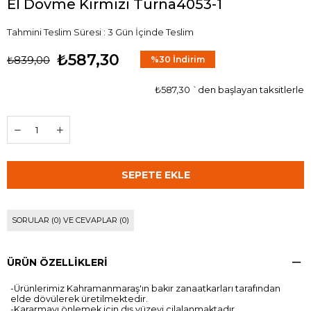
El Dövme Kırmızı Turna4053-1
Tahmini Teslim Süresi
:
3 Gün İçinde Teslim
₺587,30
₺839,00
%
30
İndirim
₺587,30
`den başlayan taksitlerle
SORULAR (0) VE CEVAPLAR (0)
ÜRÜN ÖZELLIKLERI
-Ürünlerimiz Kahramanmaraş'ın bakır zanaatkarları tarafından
elde dövülerek üretilmektedir.
-Kararmayı önlemek için dış yüzeyi cilalanmaktadır.