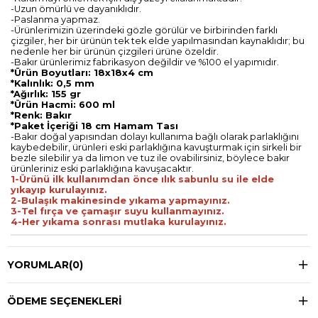
-Uzun ömürlü ve dayanıklıdır.
-Paslanma yapmaz.
-Ürünlerimizin üzerindeki gözle görülür ve birbirinden farklı
çizgiler, her bir ürünün tek tek elde yapılmasından kaynaklıdır; bu
nedenle her bir ürünün çizgileri ürüne özeldir.
-Bakır ürünlerimiz fabrikasyon değildir ve %100 el yapımıdır.
*Ürün Boyutları: 18x18x4 cm
*Kalınlık: 0,5 mm
*Ağırlık: 155 gr
*Ürün Hacmi: 600 ml
*Renk: Bakır
*Paket İçeriği 18 cm Hamam Tası
-Bakır doğal yapısından dolayı kullanıma bağlı olarak parlaklığını
kaybedebilir, ürünleri eski parlaklığına kavuşturmak için sirkeli bir
bezle silebilir ya da limon ve tuz ile ovabilirsiniz, böylece bakır
ürünleriniz eski parlaklığına kavuşacaktır.
1-Ürünü ilk kullanımdan önce ılık sabunlu su ile elde
yıkayıp kurulayınız.
2-Bulaşık makinesinde yıkama yapmayınız.
3-Tel fırça ve çamaşır suyu kullanmayınız.
4-Her yıkama sonrası mutlaka kurulayınız.
YORUMLAR
(0)
ÖDEME SEÇENEKLERI