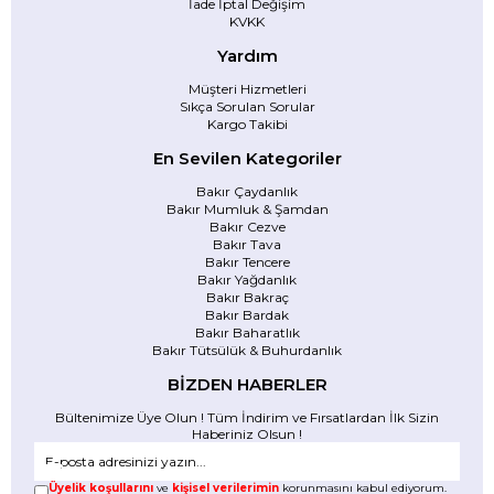
İade İptal Değişim
KVKK
Yardım
Müşteri Hizmetleri
Sıkça Sorulan Sorular
Kargo Takibi
En Sevilen Kategoriler
Bakır Çaydanlık
Bakır Mumluk & Şamdan
Bakır Cezve
Bakır Tava
Bakır Tencere
Bakır Yağdanlık
Bakır Bakraç
Bakır Bardak
Bakır Baharatlık
Bakır Tütsülük & Buhurdanlık
BİZDEN HABERLER
Bültenimize Üye Olun ! Tüm İndirim ve Fırsatlardan İlk Sizin
Haberiniz Olsun !
Üyelik koşullarını
ve
kişisel verilerimin
korunmasını kabul ediyorum.