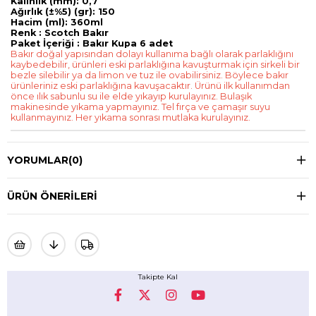
Kalınlık (mm): 0,7
Ağırlık (±%5) (gr): 150
Hacim (ml): 360ml
Renk : Scotch Bakır
Paket İçeriği : Bakır Kupa 6 adet
Bakır doğal yapısından dolayı kullanıma bağlı olarak parlaklığını
kaybedebilir, ürünleri eski parlaklığına kavuşturmak için sirkeli bir
bezle silebilir ya da limon ve tuz ile ovabilirsiniz. Böylece bakır
ürünleriniz eski parlaklığına kavuşacaktır. Ürünü ilk kullanımdan
önce ılık sabunlu su ile elde yıkayıp kurulayınız. Bulaşık
makinesinde yıkama yapmayınız. Tel fırça ve çamaşır suyu
kullanmayınız. Her yıkama sonrası mutlaka kurulayınız.
YORUMLAR
(0)
ÜRÜN ÖNERILERI
Takipte Kal