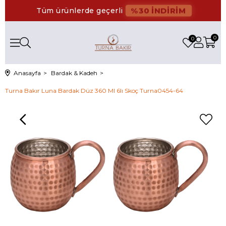
%30 İNDİRİM
Tüm ürünlerde geçerli
0
0
Anasayfa
Bardak & Kadeh
Turna Bakır Luna Bardak Düz 360 Ml 6lı Skoç Turna0454-64