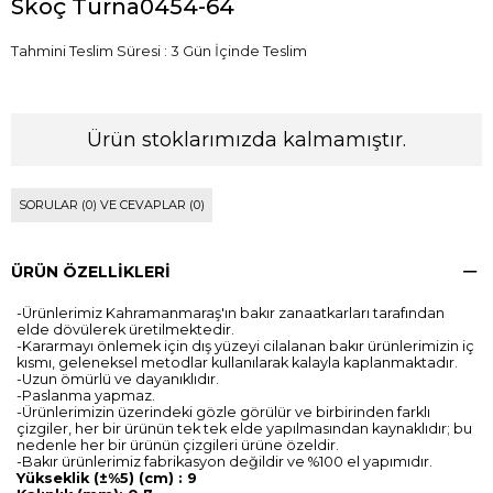
Skoç Turna0454-64
Tahmini Teslim Süresi
:
3 Gün İçinde Teslim
Ürün stoklarımızda kalmamıştır.
SORULAR (0) VE CEVAPLAR (0)
ÜRÜN ÖZELLIKLERI
-Ürünlerimiz Kahramanmaraş'ın bakır zanaatkarları tarafından
elde dövülerek üretilmektedir.
-Kararmayı önlemek için dış yüzeyi cilalanan bakır ürünlerimizin iç
kısmı, geleneksel metodlar kullanılarak kalayla kaplanmaktadır.
-Uzun ömürlü ve dayanıklıdır.
-Paslanma yapmaz.
-Ürünlerimizin üzerindeki gözle görülür ve birbirinden farklı
çizgiler, her bir ürünün tek tek elde yapılmasından kaynaklıdır; bu
nedenle her bir ürünün çizgileri ürüne özeldir.
-Bakır ürünlerimiz fabrikasyon değildir ve %100 el yapımıdır.
Yükseklik (±%5) (cm) : 9