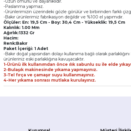
-Uzun ömürlü ve dayanıklıdır.
-Paslanma yapmaz.
-Ürünlerimizin üzerindeki gözle görülür ve birbirinden farklı çiz
-Bakır ürünlerimiz fabrikasyon değildir ve %100 el yapımıdır.
Ölçüler: En: 19,5 Cm - Boy: 30,4 Cm - Yükseklik: 19,5 Cm
Kalınlık: 1.00 Mm
Ağırlık:1332 Gr
Hacim:
Renk:Bakır
Paket İçeriği: 1 Adet
-Bakır doğal yapısından dolayı kullanıma bağlı olarak parlaklığını k
ürünleriniz eski parlaklığına kavuşacaktır.
1-Ürünü ilk kullanımdan önce ılık sabunlu su ile elde yıkay
2-Bulaşık makinesinde yıkama yapmayınız.
3-Tel fırça ve çamaşır suyu kullanmayınız.
4-Her yıkama sonrası mutlaka kurulayınız.
Kurumsal
Müşteri İlişkil