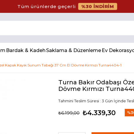
%30 İNDİRİM
Tüm ürünlerde geçerli
num
Bardak & Kadeh
Saklama & Düzenleme
Ev Dekorasy
zel Kapak Kayık Sunum Tabağı 37 Cm El Dövme Kırmızı Turna4404-1
Turna Bakır Odabaşı Öz
Dövme Kırmızı Turna44
Tahmini Teslim Süresi
:
3 Gün İçinde Tes
₺4.339,30
₺6.199,00
%
3
İndi