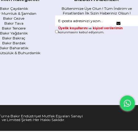
Bakır Çaydanlık
Bültenimize Üye Olun ! Tüm İndirim ve
Fırsatlardan İlk Sizin Haberiniz Olsun !
r Mumluk & Şamdan
Bakır Cezve
Bakır Tava
Bakır Tencere
Üyelik koşullarını
ve
kişisel verilerimin
korunmasını kabul ediyorum.
Bakır Yağdanlık
Bakır Bakraç
Bakır Bardak
Bakır Baharatlık
Tütsülük & Buhurdanlık
urna Bakır Endüstriyel Mutfak Eşyaları Sanayi
ve Limited Şirketi Her Hakkı Saklıdır.