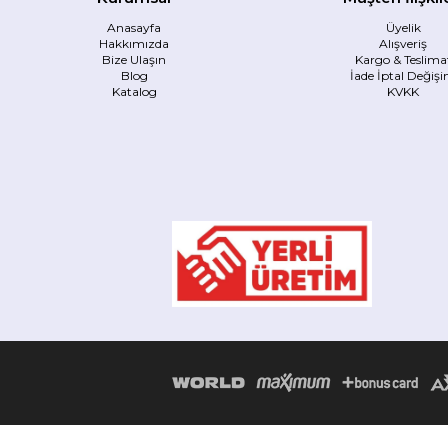
Anasayfa
Üyelik
Hakkımızda
Alışveriş
Bize Ulaşın
Kargo & Teslima
Blog
İade İptal Değiş
Katalog
KVKK