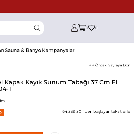
0
0
on
Sauna & Banyo
Kampanyalar
< < Önceki Sayfaya Dön
el Kapak Kayık Sunum Tabağı 37 Cm El
04-1
lim
₺4.339,30
`den başlayan taksitlerle
0
rim