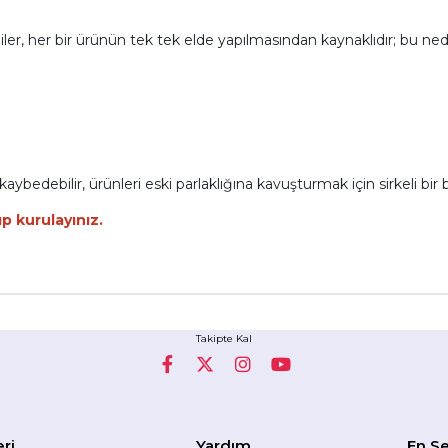
giler, her bir ürünün tek tek elde yapılmasından kaynaklıdır; bu ned
aybedebilir, ürünleri eski parlaklığına kavuşturmak için sirkeli bir be
ıp kurulayınız.
Takipte Kal
eri
Yardım
En Se