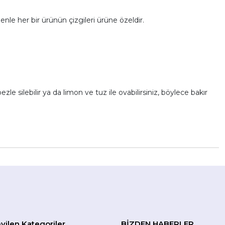
enle her bir ürünün çizgileri ürüne özeldir.
zle silebilir ya da limon ve tuz ile ovabilirsiniz, böylece bakır
vilen Kategoriler
BİZDEN HABERLER