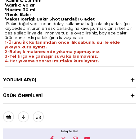
*Kalınlık: 0,9 mm
*Ağırlık: 40 gr
*Hacim: 30 ml
*Renk: Bakır
*Paket İçeriği: Bakır Shot Bardağı 6 adet
-Bakır doğal yapısından dolayı kullanıma bağlı olarak parlaklığını
kaybedebilir, ürünleri eski parlaklığına kavuşturmak için sirkeli bir
bezle silebilir ya da limon ve tuz ile ovabilirsiniz, böylece bakır
ürünleriniz eski parlaklığına kavuşacaktır.
1-Ürünü ilk kullanımdan önce ılık sabunlu su ile elde
yıkayıp kurulayınız.
2-Bulaşık makinesinde yıkama yapmayınız.
3-Tel fırça ve çamaşır suyu kullanmayınız.
4-Her yıkama sonrası mutlaka kurulayınız.
YORUMLAR
(0)
ÜRÜN ÖNERILERI
Takipte Kal