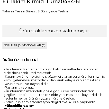
6lı Takım Kırmızı Turna0484-61
Tahmini Teslim Süresi
:
3 Gün İçinde Teslim
Ürün stoklarımızda kalmamıştır.
SORULAR (0) VE CEVAPLAR (0)
ÜRÜN ÖZELLIKLERI
-Ürünlerimiz Kahramanmaraş'ın bakır zanaatkarları tarafından
elde dövülerek üretilmektedir.
-Kararmayı önlemek için dış yüzeyi cilalanan bakır ürünlerimizin iç
kısmı, geleneksel metodlar kullanılarak kalayla kaplanmaktadır.
-Uzun ömürlü ve dayanıklıdır.
-Paslanma yapmaz.
-Ürünlerimizin üzerindeki gözle görülür ve birbirinden farklı
çizgiler, her bir ürünün tek tek elde yapılmasından kaynaklıdır; bu
nedenle her bir ürünün çizgileri ürüne özeldir.
-Bakır ürünlerimiz fabrikasyon değildir ve %100 el yapımıdır.
*Yükseklik: 4.5 cm