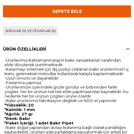
SORULAR (0) VE CEVAPLAR (0)
ÜRÜN ÖZELLIKLERI
-Ürünlerimiz Kahramanmaraş'ın bakır zanaatkarları tarafından
elde dövülerek üretilmektedir.
-Kararmayı önlemek için dış yüzeyi cilalanan bakır ürünlerimizin iç
kısmı, geleneksel metodlar kullanılarak kalayla kaplanmaktadır.
-Uzun ömürlü ve dayanıklıdır.
-Paslanma yapmaz.
-Ürünlerimizin üzerindeki gözle görülür ve birbirinden farklı
çizgiler, her bir ürünün tek tek elde yapılmasından kaynaklıdır; bu
nedenle her bir ürünün çizgileri ürüne özeldir.
-Bakır ürünlerimiz fabrikasyon değildir ve %100 el yapımıdır.
*Yükseklik: 20
*Kalınlık: 1 mm
*Ağırlık: 27 gr
*Renk: Bakır
*Paket İçeriği: 1 adet Bakır Pipet
-Bakır doğal yapısından dolayı kullanıma bağlı olarak parlaklığını
kaybedebilir, ürünleri eski parlaklığına kavuşturmak için sirkeli bir