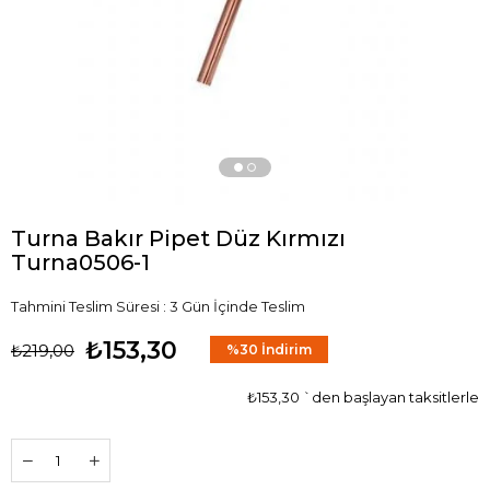
Turna Bakır Pipet Düz Kırmızı
Turna0506-1
Tahmini Teslim Süresi
:
3 Gün İçinde Teslim
₺153,30
₺219,00
%
30
İndirim
₺153,30
`den başlayan taksitlerle