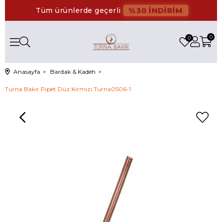
%30 İNDİRİM
Tüm ürünlerde geçerli
0
0
Anasayfa
Bardak & Kadeh
Turna Bakır Pipet Düz Kırmızı Turna0506-1
›