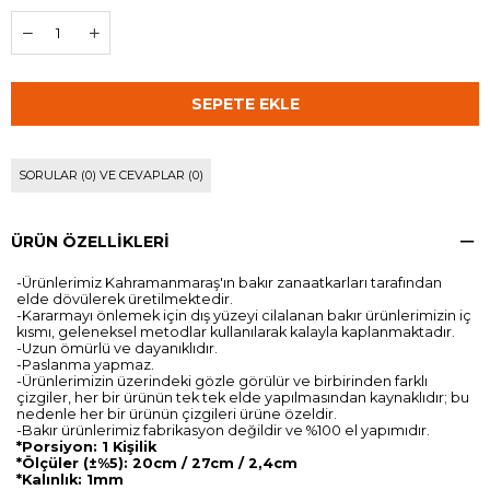
SORULAR (0) VE CEVAPLAR (0)
ÜRÜN ÖZELLIKLERI
-Ürünlerimiz Kahramanmaraş'ın bakır zanaatkarları tarafından
elde dövülerek üretilmektedir.
-Kararmayı önlemek için dış yüzeyi cilalanan bakır ürünlerimizin iç
kısmı, geleneksel metodlar kullanılarak kalayla kaplanmaktadır.
-Uzun ömürlü ve dayanıklıdır.
-Paslanma yapmaz.
-Ürünlerimizin üzerindeki gözle görülür ve birbirinden farklı
çizgiler, her bir ürünün tek tek elde yapılmasından kaynaklıdır; bu
nedenle her bir ürünün çizgileri ürüne özeldir.
-Bakır ürünlerimiz fabrikasyon değildir ve %100 el yapımıdır.
*Porsiyon: 1 Kişilik
*Ölçüler (±%5): 20cm / 27cm / 2,4cm
*Kalınlık: 1mm