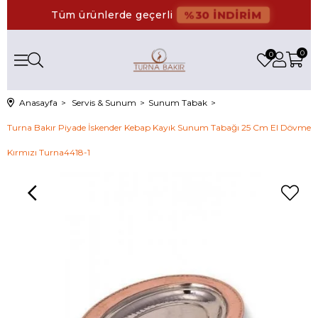
%30 İNDİRİM
Tüm ürünlerde geçerli
0
0
Anasayfa
Servis & Sunum
Sunum Tabak
Turna Bakır Piyade İskender Kebap Kayık Sunum Tabağı 25 Cm El Dövme
Kırmızı Turna4418-1