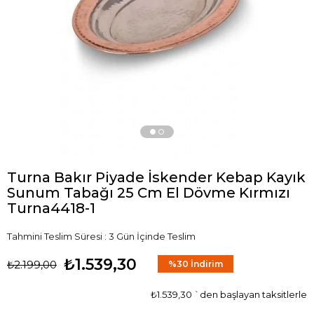
›
Turna Bakır Piyade İskender Kebap Kayık
Sunum Tabağı 25 Cm El Dövme Kırmızı
Turna4418-1
Tahmini Teslim Süresi
:
3 Gün İçinde Teslim
₺1.539,30
₺2.199,00
%
30
İndirim
₺1.539,30
`den başlayan taksitlerle