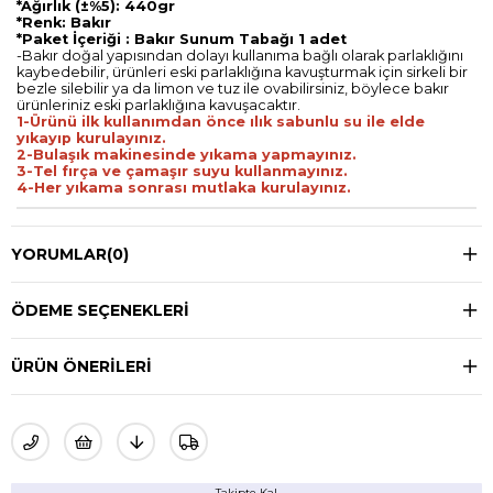
*Ağırlık (±%5): 440gr
*Renk: Bakır
*Paket İçeriği : Bakır Sunum Tabağı 1 adet
-Bakır doğal yapısından dolayı kullanıma bağlı olarak parlaklığını
kaybedebilir, ürünleri eski parlaklığına kavuşturmak için sirkeli bir
bezle silebilir ya da limon ve tuz ile ovabilirsiniz, böylece bakır
ürünleriniz eski parlaklığına kavuşacaktır.
1-Ürünü ilk kullanımdan önce ılık sabunlu su ile elde
yıkayıp kurulayınız.
2-Bulaşık makinesinde yıkama yapmayınız.
3-Tel fırça ve çamaşır suyu kullanmayınız.
4-Her yıkama sonrası mutlaka kurulayınız.
YORUMLAR
(0)
ÖDEME SEÇENEKLERI
ÜRÜN ÖNERILERI
Takipte Kal