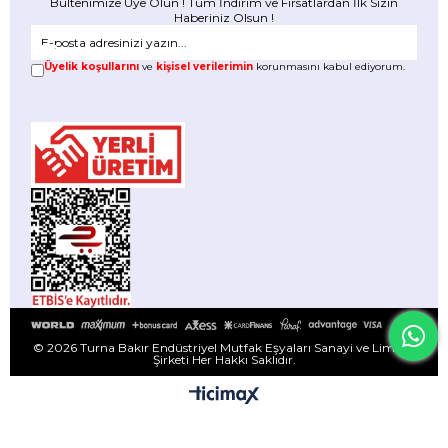
Bültenimize Üye Olun ! Tüm İndirim ve Fırsatlardan İlk Sizin
Haberiniz Olsun !
Üyelik koşullarını
ve
kişisel verilerimin
korunmasını kabul ediyorum.
© 2026 Turna Bakır Endüstriyel Mutfak Eşyaları Sanayi ve Limited
Şirketi Her Hakkı Saklıdır.