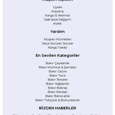
Üyelik
Alışveriş
Kargo & Teslimat
İade İptal Değişim
KVKK
Yardım
Müşteri Hizmetleri
Sıkça Sorulan Sorular
Kargo Takibi
En Sevilen Kategoriler
Bakır Çaydanlık
Bakır Mumluk & Şamdan
Bakır Cezve
Bakır Tava
Bakır Tencere
Bakır Yağdanlık
Bakır Bakraç
Bakır Bardak
Bakır Baharatlık
Bakır Tütsülük & Buhurdanlık
BİZDEN HABERLER