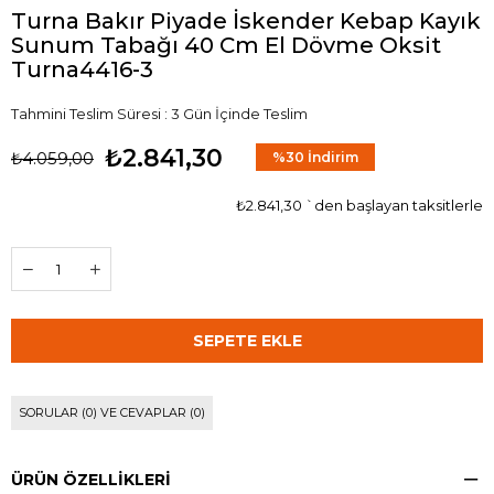
Turna Bakır Piyade İskender Kebap Kayık
Sunum Tabağı 40 Cm El Dövme Oksit
Turna4416-3
Tahmini Teslim Süresi
:
3 Gün İçinde Teslim
₺2.841,30
₺4.059,00
%
30
İndirim
₺2.841,30
`den başlayan taksitlerle
SORULAR (0) VE CEVAPLAR (0)
ÜRÜN ÖZELLIKLERI