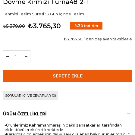
Dövme Kırmızı Turna4812-1
Tahmini Teslim Süresi
:
3 Gün İçinde Teslim
₺3.765,30
₺5.379,00
%
30
İndirim
₺3.765,30
`den başlayan taksitlerle
SORULAR (0) VE CEVAPLAR (0)
ÜRÜN ÖZELLIKLERI
-Ürünlerimiz Kahramanmaraş'ın bakır zanaatkarları tarafından
elde dövülerek üretilmektedir.
-Kararmayı önlemek için dış yüzeyi cilalanan bakır ürünlerimizin iç