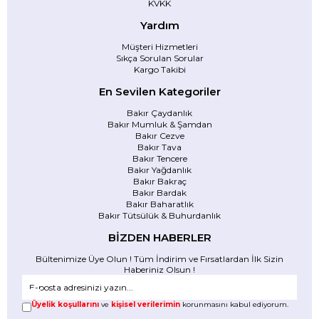
KVKK
Yardım
Müşteri Hizmetleri
Sıkça Sorulan Sorular
Kargo Takibi
En Sevilen Kategoriler
Bakır Çaydanlık
Bakır Mumluk & Şamdan
Bakır Cezve
Bakır Tava
Bakır Tencere
Bakır Yağdanlık
Bakır Bakraç
Bakır Bardak
Bakır Baharatlık
Bakır Tütsülük & Buhurdanlık
BİZDEN HABERLER
Bültenimize Üye Olun ! Tüm İndirim ve Fırsatlardan İlk Sizin
Haberiniz Olsun !
Üyelik koşullarını
ve
kişisel verilerimin
korunmasını kabul ediyorum.