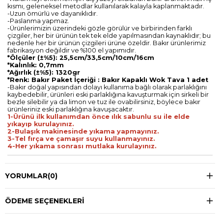
kısmı, geleneksel metodlar kullanılarak kalayla kaplanmaktadır.
-Uzun ömürlü ve dayanıklıdır.
-Paslanma yapmaz.
-Ürünlerimizin üzerindeki gözle görülür ve birbirinden farklı
çizgiler, her bir ürünün tek tek elde yapılmasından kaynaklıdır; bu
nedenle her bir ürünün çizgileri ürüne özeldir. Bakır ürünlerimiz
fabrikasyon değildir ve %100 el yapımıdır.
*Ölçüler (±%5): 25,5cm/33,5cm/10cm/16cm
*Kalınlık: 0,7mm
*Ağırlık (±%5): 1320gr
*Renk: Bakır Paket İçeriği : Bakır Kapaklı Wok Tava 1 adet
-Bakır doğal yapısından dolayı kullanıma bağlı olarak parlaklığını
kaybedebilir, ürünleri eski parlaklığına kavuşturmak için sirkeli bir
bezle silebilir ya da limon ve tuz ile ovabilirsiniz, böylece bakır
ürünleriniz eski parlaklığına kavuşacaktır.
1-Ürünü ilk kullanımdan önce ılık sabunlu su ile elde
yıkayıp kurulayınız.
2-Bulaşık makinesinde yıkama yapmayınız.
3-Tel fırça ve çamaşır suyu kullanmayınız.
4-Her yıkama sonrası mutlaka kurulayınız.
YORUMLAR
(0)
ÖDEME SEÇENEKLERI